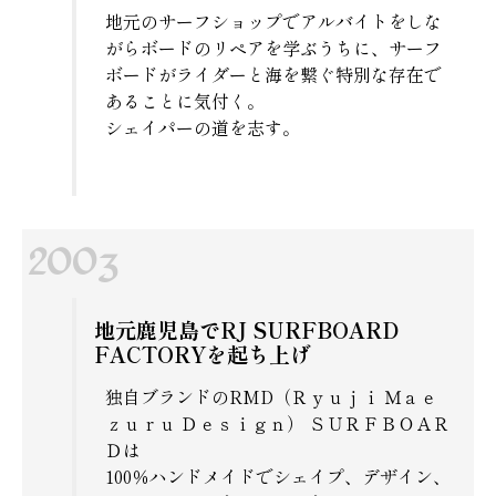
地元のサーフショップでアルバイトをしな
がらボードのリペアを学ぶうちに、サーフ
ボードがライダーと海を繋ぐ特別な存在で
あることに気付く。
シェイパーの道を志す。
地元鹿児島でRJ SURFBOARD
FACTORYを起ち上げ
独自ブランドのRMD（Ｒｙｕｊｉ Ｍａｅ
ｚｕｒｕ Ｄｅｓｉｇｎ） ＳＵＲＦＢＯＡＲ
Ｄは
100％ハンドメイドでシェイプ、デザイン、