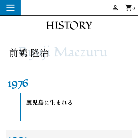
person_outline
shopping_cart
0
HISTORY
Ryuji Maezuru
前鶴 隆治
鹿児島に生まれる